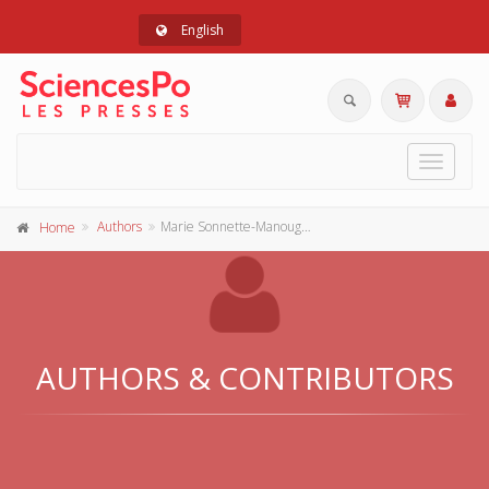
English
Toggle
navigat
Authors
Marie Sonnette-Manouguian
Home
AUTHORS & CONTRIBUTORS