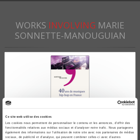
WORKS
INVOLVING
MARIE
SONNETTE-MANOUGUIAN
Ce site web utilise des cookies
40 ans de musiques hip-hop en France
Les cookies nous permettent de personnaliser le contenu et les annonces, d'offrir des
fonctionnalités relatives aux médias sociaux et d'analyser notre trafic. Nous partageons
Karim Hammou, Marie Sonnette-Manouguian
également des informations sur l'utilisation de notre site avec nos partenaires de médias
sociaux, de publicité et d'analyse, qui peuvent combiner celles-ci avec d'autres