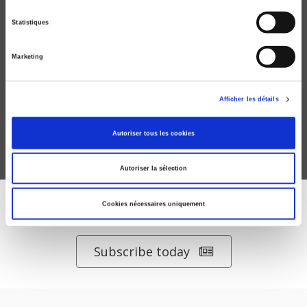
Statistiques
Marketing
Politiques publiques 3, Les politiques publiques
sous Sarkozy
Jacques de Maillard, Yves Surel
Afficher les détails
Autoriser tous les cookies
Autoriser la sélection
Cookies nécessaires uniquement
DISCOVER OUR JOURNALS
Subscribe today