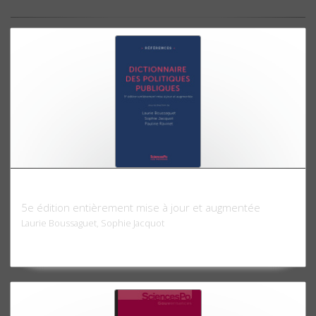
Dictionnaire des politiques publiques
5e édition entièrement mise à jour et augmentée
Laurie Boussaguet, Sophie Jacquot