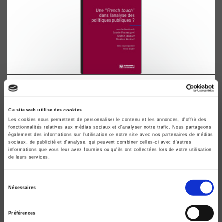
Une "French touch" dans l'analyse des politiques
publiques ?
Laurie Boussaguet, Sophie Jacquot
Ce site web utilise des cookies
Les cookies nous permettent de personnaliser le contenu et les annonces, d'offrir des
fonctionnalités relatives aux médias sociaux et d'analyser notre trafic. Nous partageons
également des informations sur l'utilisation de notre site avec nos partenaires de médias
sociaux, de publicité et d'analyse, qui peuvent combiner celles-ci avec d'autres
informations que vous leur avez fournies ou qu'ils ont collectées lors de votre utilisation
de leurs services.
Sélection
Nécessaires
du
consentement
Préférences