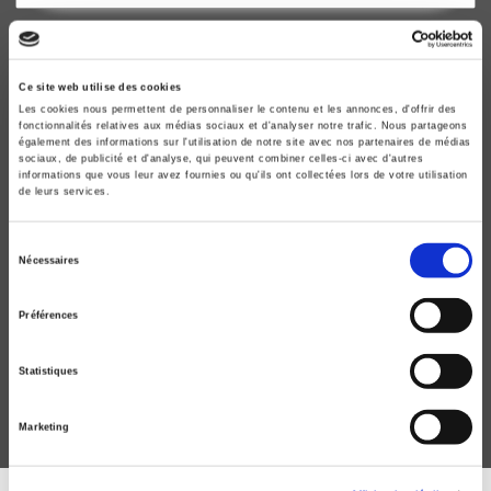
Ce site web utilise des cookies
Les cookies nous permettent de personnaliser le contenu et les annonces, d'offrir des
fonctionnalités relatives aux médias sociaux et d'analyser notre trafic. Nous partageons
également des informations sur l'utilisation de notre site avec nos partenaires de médias
sociaux, de publicité et d'analyse, qui peuvent combiner celles-ci avec d'autres
informations que vous leur avez fournies ou qu'ils ont collectées lors de votre utilisation
de leurs services.
Sélection
Nécessaires
du
Le mouvement social 279, avril-juin 2022
consentement
Les liens familiaux à l'épreuve des institutions
Préférences
disciplinaires
Elsa Génard, Anatole Le Bras
Statistiques
Marketing