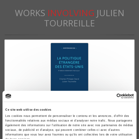
WORKS
INVOLVING
JULIEN
TOURREILLE
La politique étrangère des Etats-Unis
Ce site web utilise des cookies
Les cookies nous permettent de personnaliser le contenu et les annonces, d'offrir des
Fondements, acteurs, formulation
fonctionnalités relatives aux médias sociaux et d'analyser notre trafic. Nous partageons
Charles-Philippe David, Julien Tourreille
également des informations sur l'utilisation de notre site avec nos partenaires de médias
sociaux, de publicité et d'analyse, qui peuvent combiner celles-ci avec d'autres
informations que vous leur avez fournies ou qu'ils ont collectées lors de votre utilisation