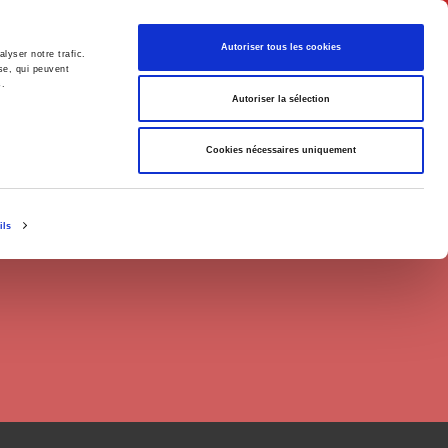
English
Autoriser tous les cookies
lyser notre trafic.
se, qui peuvent
s.
litics
Society
Autoriser la sélection
Cookies nécessaires uniquement
ils