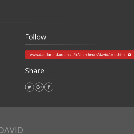
Follow
www.dandurand.uqam.ca/fr/chercheurs/david/pres.htm
Share
 DAVID