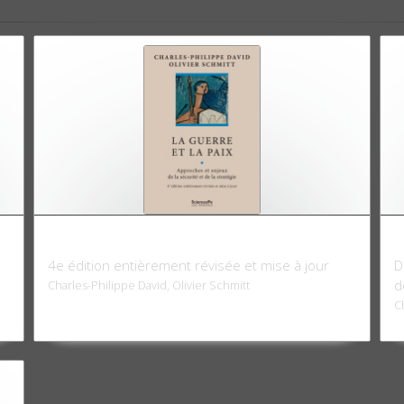
La Guerre et la paix
A
4e édition entièrement révisée et mise à jour
D
d
Charles-Philippe David, Olivier Schmitt
C