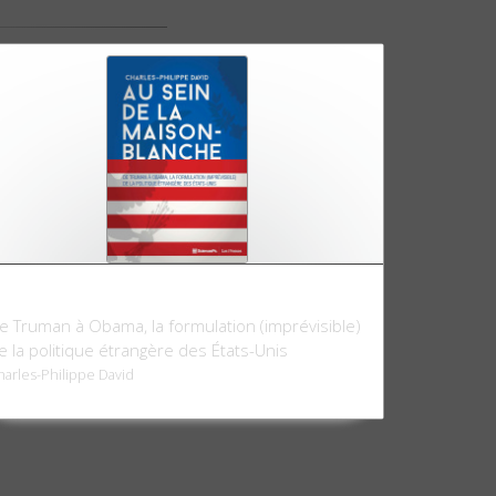
u sein de la Maison-Blanche
e Truman à Obama, la formulation (imprévisible)
e la politique étrangère des États-Unis
harles-Philippe David