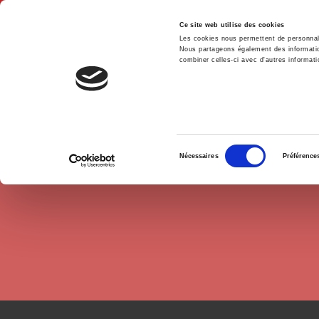
Ce site web utilise des cookies
Les cookies nous permettent de personnalis
Nous partageons également des informations
combiner celles-ci avec d'autres informatio
Hom
Authors
Charles-Philippe David
Home
Sélection
Nécessaires
Préférence
du
consentement