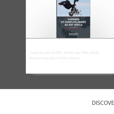
L'Enjeu mondial.
Guerres et conflits armés au XXIe siècle
Benoît Pelopidas, Frédéric Ramel
DISCOV