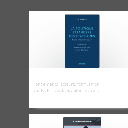
La politique étrangère des Etats-Unis
Fondements, acteurs, formulation
Charles-Philippe David, Julien Tourreille