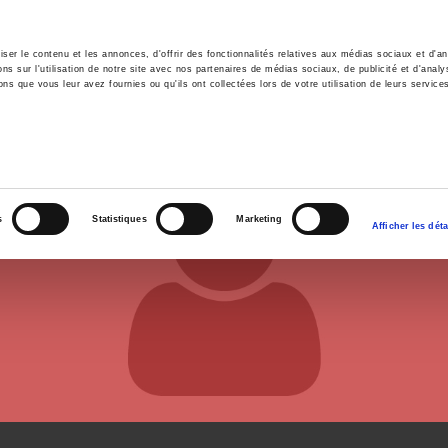
er le contenu et les annonces, d'offrir des fonctionnalités relatives aux médias sociaux et d'ana
 sur l'utilisation de notre site avec nos partenaires de médias sociaux, de publicité et d'analy
ns que vous leur avez fournies ou qu'ils ont collectées lors de votre utilisation de leurs service
e
Environment
History
International
Po
s
Statistiques
Marketing
Afficher les déta