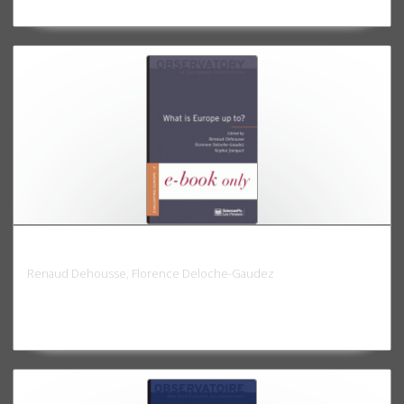
What is Europe up to?
Renaud Dehousse, Florence Deloche-Gaudez