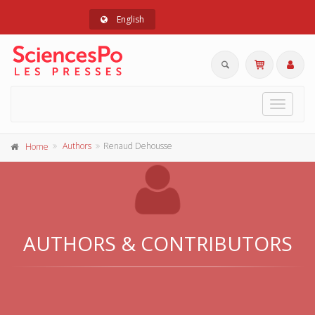
English
Toggle
navigat
Authors
Renaud Dehousse
Home
AUTHORS & CONTRIBUTORS