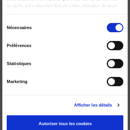
ou qu'ils ont collectées lors de votre utilisation de leurs
services.
Sélection
Nécessaires
Une Constitution pour l'Europe?
du
consentement
Renaud Dehousse
Préférences
Statistiques
Marketing
Afficher les détails
Autoriser tous les cookies