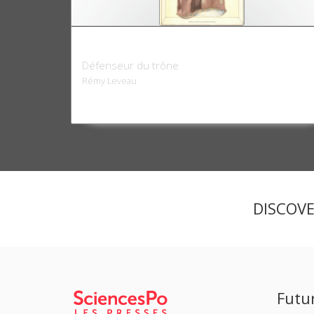
Le Fellah marocain
Défenseur du trône
Rémy Leveau
DISCOV
Futu