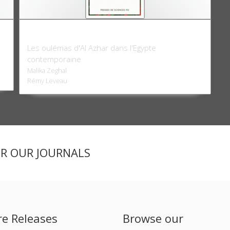
Gardiens de l'islam
Les oulémas d'Al Azhar dans l'Egypte
contemporaine
Malika Zeghal
Rémy Leveau
ER OUR JOURNALS
re Releases
Browse our