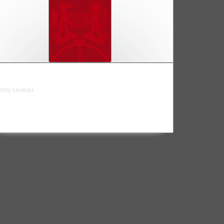
RSS et la révolution cubaine
émy Leveau