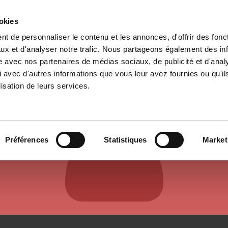
ookies
t de personnaliser le contenu et les annonces, d'offrir des fonct
e
Environment
History
International
Po
ux et d'analyser notre trafic. Nous partageons également des in
site avec nos partenaires de médias sociaux, de publicité et d'anal
 avec d'autres informations que vous leur avez fournies ou qu'il
lisation de leurs services.
AUTHORS & CONTRIBUTORS
Préférences
Statistiques
Market