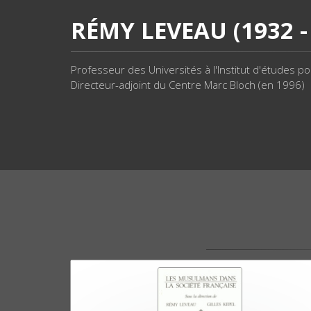
RÉMY LEVEAU (1932 -
Professeur des Universités à l'Institut d'études po
Directeur-adjoint du Centre Marc Bloch (en 1996)