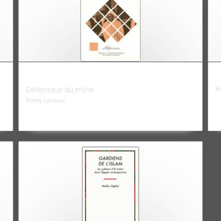
Le Fellah marocain
U
R
Défenseur du trône
Rémy Leveau