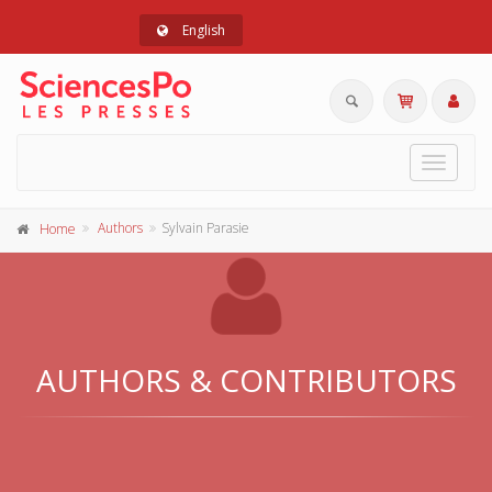
English
Toggle
navigat
Authors
Sylvain Parasie
Home
AUTHORS & CONTRIBUTORS