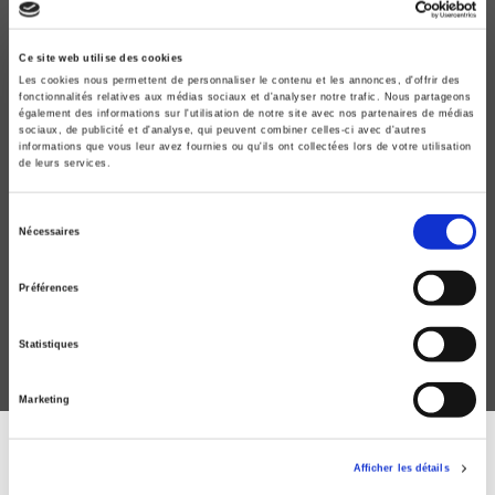
new
Ce site web utilise des cookies
Les cookies nous permettent de personnaliser le contenu et les annonces, d'offrir des
fonctionnalités relatives aux médias sociaux et d'analyser notre trafic. Nous partageons
également des informations sur l'utilisation de notre site avec nos partenaires de médias
sociaux, de publicité et d'analyse, qui peuvent combiner celles-ci avec d'autres
informations que vous leur avez fournies ou qu'ils ont collectées lors de votre utilisation
de leurs services.
Bruno Latour ou l'art d'assembler
Sélection
Nécessaires
du
Philippe Descola, Bruno Karsenti
Michel Gardette
consentement
Préférences
Statistiques
Marketing
DISCOVER OUR JOURNALS
Afficher les détails