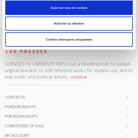
Subscribe today
Autoriser tous les cookies
Autoriser la sélection
Cookies nécessaires uniquement
SCIENCES PO UNIVERSITY PRESS has a threefold role: to publish
original research, to edit reference works for student use, and to
help public and political debate.
continue
CONTACTS
FOREIGN RIGHTS
FOR BOOKSHOPS
CONDITIONS OF SALE
MY ACCOUNT