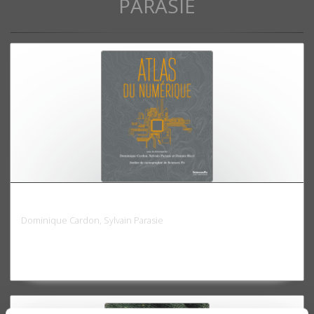
PARASIE
Atlas du numérique
Dominique Cardon, Sylvain Parasie