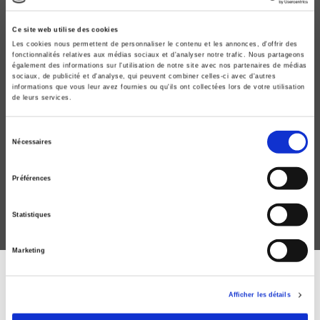
Ce site web utilise des cookies
Les cookies nous permettent de personnaliser le contenu et les annonces, d'offrir des
fonctionnalités relatives aux médias sociaux et d'analyser notre trafic. Nous partageons
également des informations sur l'utilisation de notre site avec nos partenaires de médias
sociaux, de publicité et d'analyse, qui peuvent combiner celles-ci avec d'autres
informations que vous leur avez fournies ou qu'ils ont collectées lors de votre utilisation
de leurs services.
Emploi et chômage
Sélection
Nécessaires
Jacques Mairesse
du
consentement
Préférences
Statistiques
Marketing
DISCOVER OUR JOURNALS
Afficher les détails