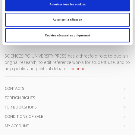
Subscribe today
Autoriser tous les cookies
Autoriser la sélection
Cookies nécessaires uniquement
SCIENCES PO UNIVERSITY PRESS has a threefold role: to publish
original research, to edit reference works for student use, and to
help public and political debate.
continue
CONTACTS
FOREIGN RIGHTS
FOR BOOKSHOPS
CONDITIONS OF SALE
MY ACCOUNT