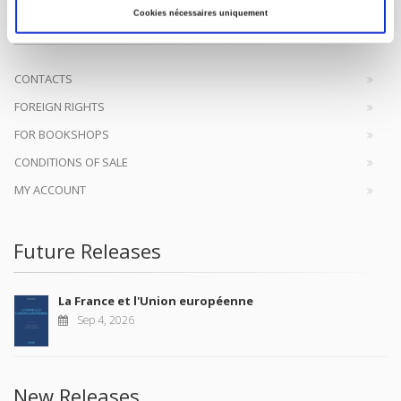
original research, to edit reference works for student use, and to
Cookies nécessaires uniquement
help public and political debate.
continue
CONTACTS
FOREIGN RIGHTS
FOR BOOKSHOPS
CONDITIONS OF SALE
MY ACCOUNT
Future Releases
La France et l'Union européenne
Sep 4, 2026
New Releases