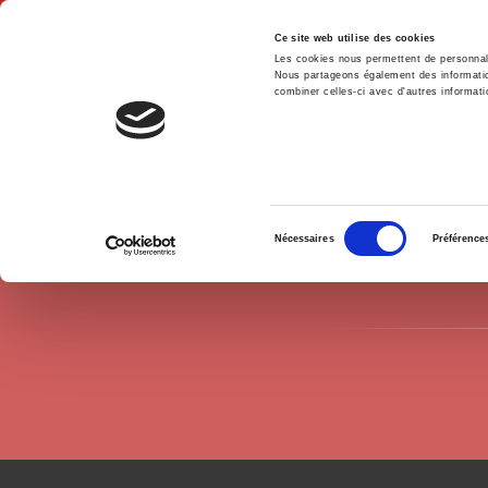
Ce site web utilise des cookies
Les cookies nous permettent de personnalis
Nous partageons également des informations
combiner celles-ci avec d'autres informatio
Hom
Authors
Olivier Galland
Home
Sélection
Nécessaires
Préférence
du
consentement