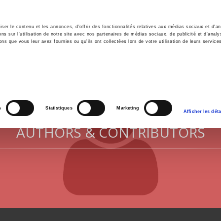
er le contenu et les annonces, d'offrir des fonctionnalités relatives aux médias sociaux et d'ana
 sur l'utilisation de notre site avec nos partenaires de médias sociaux, de publicité et d'analy
ns que vous leur avez fournies ou qu'ils ont collectées lors de votre utilisation de leurs service
e
Environment
History
International
Po
s
Statistiques
Marketing
Afficher les déta
AUTHORS & CONTRIBUTORS