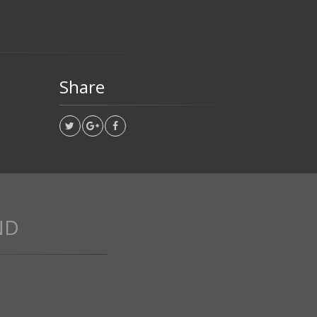
Share
ND