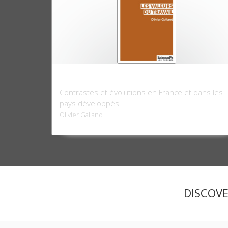
Les valeurs du travail
Contrastes et évolutions en France et dans les
pays développés
Olivier Galland
DISCOV