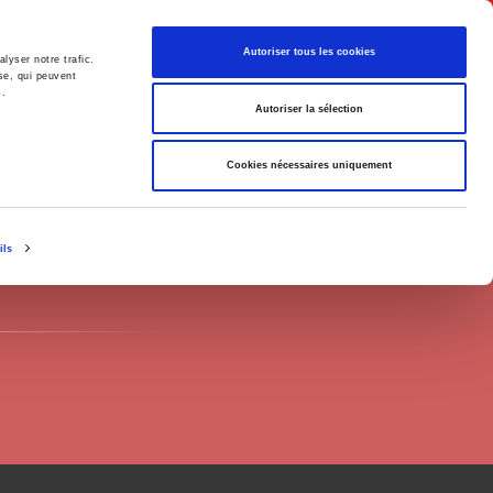
English
Autoriser tous les cookies
lyser notre trafic.
se, qui peuvent
s.
litics
Society
Autoriser la sélection
Cookies nécessaires uniquement
ils