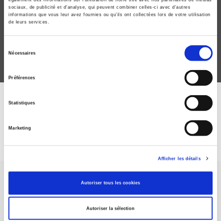
sociaux, de publicité et d'analyse, qui peuvent combiner celles-ci avec d'autres
Laurent Taskin
informations que vous leur avez fournies ou qu'ils ont collectées lors de votre utilisation
de leurs services.
Sélection
Nécessaires
du
consentement
Préférences
Statistiques
DISCOVER OUR JOURNALS
Marketing
Subscribe today
Afficher les détails
Autoriser tous les cookies
Autoriser la sélection