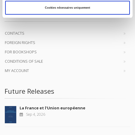
SCIENCES PO UNIVERSITY PRESS has a threefold role: to publish
original research, to edit reference works for student use, and to
Cookies nécessaires uniquement
help public and political debate.
continue
CONTACTS
FOREIGN RIGHTS
FOR BOOKSHOPS
CONDITIONS OF SALE
MY ACCOUNT
Future Releases
La France et l'Union européenne
Sep 4, 2026