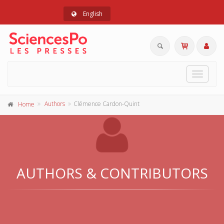
English
Toggle
navigat
Authors
Clémence Cardon-Quint
Home
AUTHORS & CONTRIBUTORS