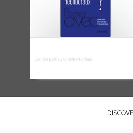
Les droits de l'homme sont-ils néolibérau
?
Danièle Lochak, Christian Nadeau
DISCOV