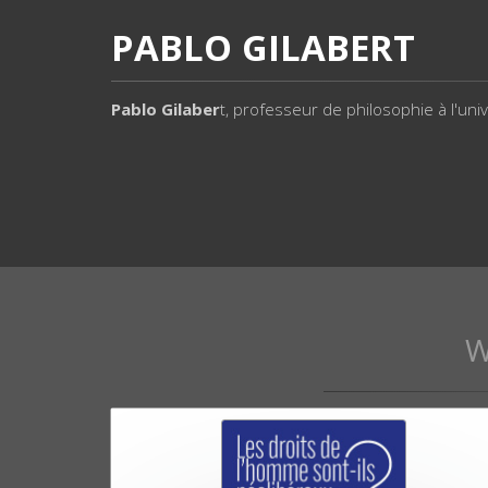
PABLO GILABERT
Pablo Gilaber
t, professeur de philosophie à l'uni
W