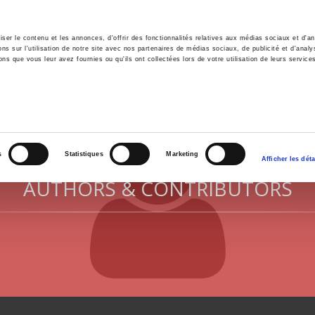
er le contenu et les annonces, d'offrir des fonctionnalités relatives aux médias sociaux et d'ana
 sur l'utilisation de notre site avec nos partenaires de médias sociaux, de publicité et d'analy
ns que vous leur avez fournies ou qu'ils ont collectées lors de votre utilisation de leurs service
e
Environment
History
International
Po
s
Statistiques
Marketing
Afficher les déta
AUTHORS & CONTRIBUTORS