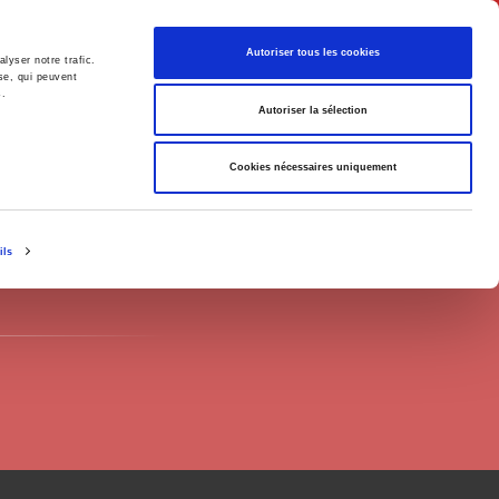
English
Autoriser tous les cookies
lyser notre trafic.
se, qui peuvent
s.
litics
Society
Autoriser la sélection
Cookies nécessaires uniquement
ils