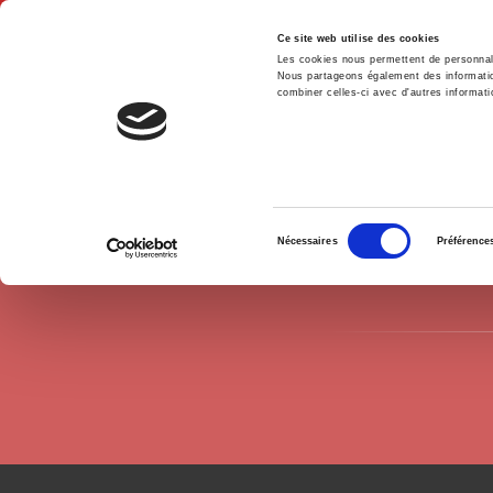
Ce site web utilise des cookies
Les cookies nous permettent de personnalis
Nous partageons également des informations
combiner celles-ci avec d'autres informatio
Hom
Authors
Pablo Gilabert
Home
Sélection
Nécessaires
Préférence
du
consentement