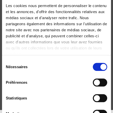
Les cookies nous permettent de personnaliser le contenu
et les annonces, d'offrir des fonctionnalités relatives aux
médias sociaux et d'analyser notre trafic. Nous
partageons également des informations sur l'utilisation de
notre site avec nos partenaires de médias sociaux, de
publicité et d'analyse, qui peuvent combiner celles-ci
avec d'autres informations que vous leur avez fournies
ou qu'ils ont collectées lors de votre utilisation de leurs
services.
Sélection
Le Parti libéral dans le système constitutionnel
Nécessaires
du
britannique
consentement
Albert Mabileau
Préférences
Statistiques