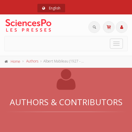
English
Toggle
navigat
Authors
Albert Mabileau (1927 - 2003)
Home
AUTHORS & CONTRIBUTORS