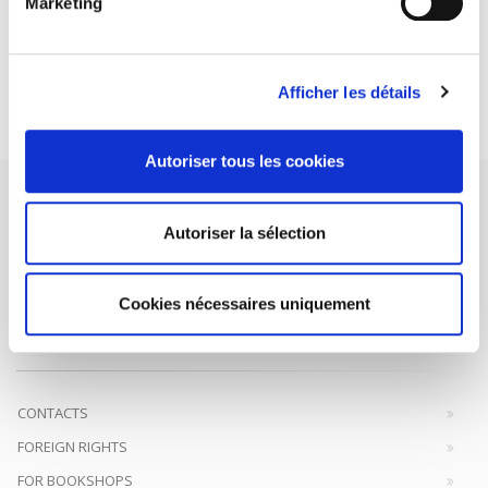
Marketing
DISCOVER OUR JOURNALS
Afficher les détails
Subscribe today
Autoriser tous les cookies
Autoriser la sélection
SCIENCES PO UNIVERSITY PRESS has a threefold role: to publish
Cookies nécessaires uniquement
original research, to edit reference works for student use, and to
help public and political debate.
continue
CONTACTS
FOREIGN RIGHTS
FOR BOOKSHOPS