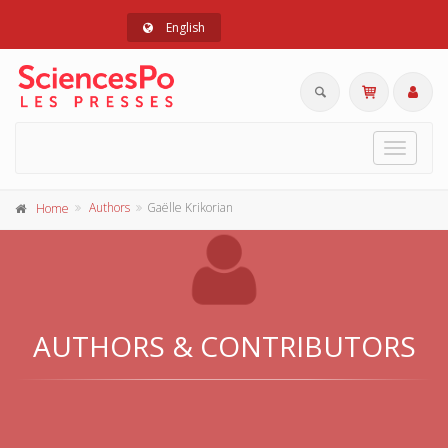
English
Toggle
navigat
Authors
Gaëlle Krikorian
Home
AUTHORS & CONTRIBUTORS