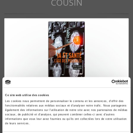
COUSIN
IA et santé
L'âge des possibles
Ce site web utilise des cookies
Olivier Cousin, Andy Smith
Les cookies nous permettent de personnaliser le contenu et les annonces, d'offrir des
fonctionnalités relatives aux médias sociaux et d'analyser notre trafic. Nous partageons
également des informations sur l'utilisation de notre site avec nos partenaires de médias
sociaux, de publicité et d'analyse, qui peuvent combiner celles-ci avec d'autres
informations que vous leur avez fournies ou qu'ils ont collectées lors de votre utilisation
de leurs services.