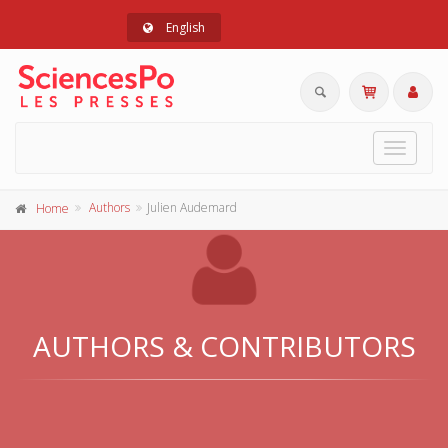
English
Toggle
navigat
Authors
Julien Audemard
Home
AUTHORS & CONTRIBUTORS