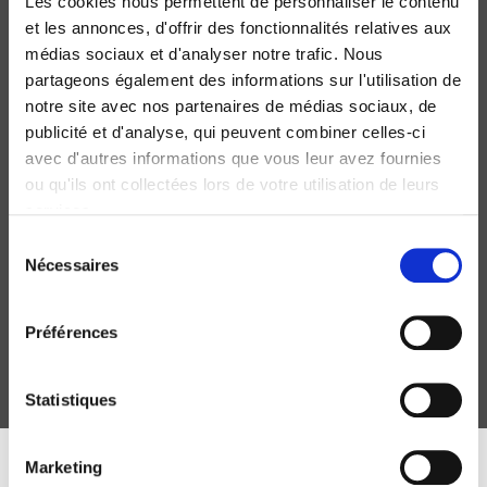
Les cookies nous permettent de personnaliser le contenu
et les annonces, d'offrir des fonctionnalités relatives aux
new
médias sociaux et d'analyser notre trafic. Nous
partageons également des informations sur l'utilisation de
notre site avec nos partenaires de médias sociaux, de
publicité et d'analyse, qui peuvent combiner celles-ci
avec d'autres informations que vous leur avez fournies
ou qu'ils ont collectées lors de votre utilisation de leurs
services.
Regards croisés sur les pratiques culturelles, 20
Sélection
ans après
Nécessaires
du
Léa Garcia, Anne Jonchery
consentement
Préférences
Statistiques
Marketing
DISCOVER OUR JOURNALS