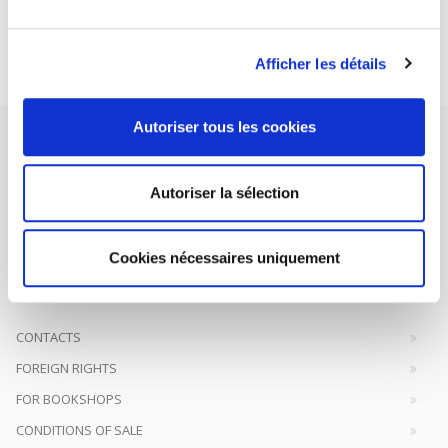
Subscribe today
Afficher les détails
Autoriser tous les cookies
Autoriser la sélection
SCIENCES PO UNIVERSITY PRESS has a threefold role: to publish
original research, to edit reference works for student use, and to
Cookies nécessaires uniquement
help public and political debate.
continue
CONTACTS
FOREIGN RIGHTS
FOR BOOKSHOPS
CONDITIONS OF SALE