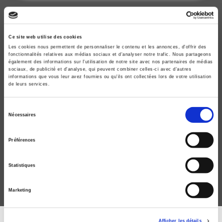
new
Ce site web utilise des cookies
Les cookies nous permettent de personnaliser le contenu et les annonces, d'offrir des
fonctionnalités relatives aux médias sociaux et d'analyser notre trafic. Nous partageons
également des informations sur l'utilisation de notre site avec nos partenaires de médias
sociaux, de publicité et d'analyse, qui peuvent combiner celles-ci avec d'autres
informations que vous leur avez fournies ou qu'ils ont collectées lors de votre utilisation
de leurs services.
Sélection
Nécessaires
Agora débats-jeunesses 101, 2025-3
du
consentement
Pratiques culturelles juvéniles et régulations familiales :
Préférences
les médias sociaux et leurs usages
Charruault Amélie, Anne Jonchery
Statistiques
Marketing
Afficher les détails