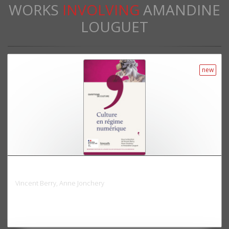
WORKS
INVOLVING
AMANDINE
LOUGUET
new
Culture en régime numérique
Vincent Berry, Anne Jonchery