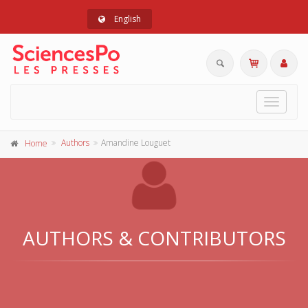
English
Toggle
navigat
Authors
Amandine Louguet
Home
AUTHORS & CONTRIBUTORS