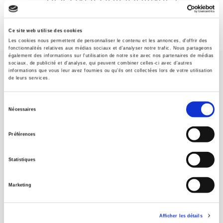
Subscribe today
Ce site web utilise des cookies
Les cookies nous permettent de personnaliser le contenu et les annonces, d'offrir des
fonctionnalités relatives aux médias sociaux et d'analyser notre trafic. Nous partageons
également des informations sur l'utilisation de notre site avec nos partenaires de médias
sociaux, de publicité et d'analyse, qui peuvent combiner celles-ci avec d'autres
informations que vous leur avez fournies ou qu'ils ont collectées lors de votre utilisation
de leurs services.
Sélection
Nécessaires
SCIENCES PO UNIVERSITY PRESS has a threefold role: to publish
du
original research, to edit reference works for student use, and to
consentement
help public and political debate.
continue
Préférences
Statistiques
CONTACTS
FOREIGN RIGHTS
Marketing
FOR BOOKSHOPS
CONDITIONS OF SALE
Afficher les détails