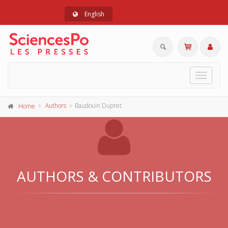
English
Toggle
navigat
Authors
Baudouin Dupret
Home
AUTHORS & CONTRIBUTORS