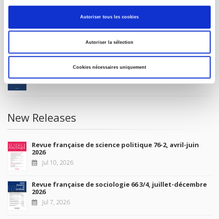
MY ACCOUNT
Autoriser tous les cookies
Future Releases
Autoriser la sélection
La France et l'Union européenne
Cookies nécessaires uniquement
Sep 4, 2026
New Releases
Revue française de science politique 76-2, avril-juin
2026
Jul 10, 2026
Revue française de sociologie 66 3/4, juillet-décembre
2026
Jul 7, 2026