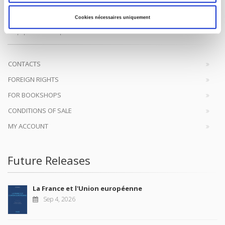
SCIENCES PO UNIVERSITY PRESS has a threefold role: to publish
Cookies nécessaires uniquement
original research, to edit reference works for student use, and to
help public and political debate.
continue
CONTACTS
FOREIGN RIGHTS
FOR BOOKSHOPS
CONDITIONS OF SALE
MY ACCOUNT
Future Releases
La France et l'Union européenne
Sep 4, 2026