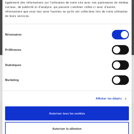
Sauver
également des informations sur l'utilisation de notre site avec nos partenaires de médias
sociaux, de publicité et d'analyse, qui peuvent combiner celles-ci avec d'autres
Une histoire des secours d'urgence en France (années
informations que vous leur avez fournies ou qu'ils ont collectées lors de votre utilisation
de leurs services.
1920-années 1980)
Charles-Antoine Wanecq
Sélection
Nécessaires
du
consentement
Préférences
Statistiques
DISCOVER OUR JOURNALS
Marketing
Subscribe today
Afficher les détails
Autoriser tous les cookies
Autoriser la sélection