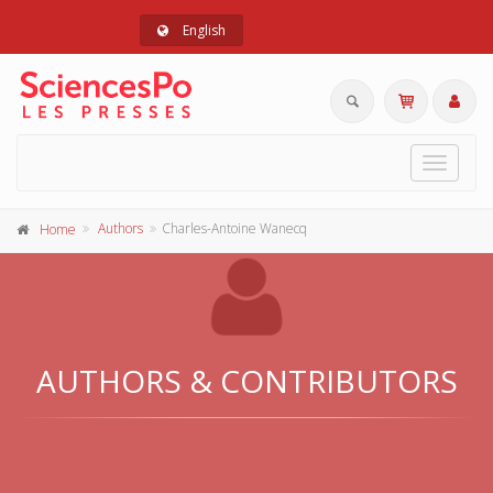
English
Toggle
navigat
Authors
Charles-Antoine Wanecq
Home
AUTHORS & CONTRIBUTORS