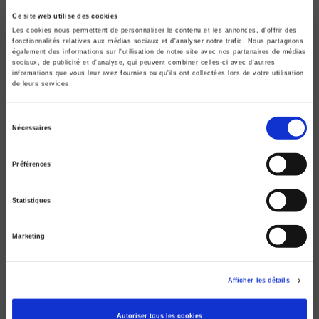
Ce site web utilise des cookies
Les cookies nous permettent de personnaliser le contenu et les annonces, d'offrir des
fonctionnalités relatives aux médias sociaux et d'analyser notre trafic. Nous partageons
également des informations sur l'utilisation de notre site avec nos partenaires de médias
sociaux, de publicité et d'analyse, qui peuvent combiner celles-ci avec d'autres
informations que vous leur avez fournies ou qu'ils ont collectées lors de votre utilisation
de leurs services.
Sélection
Nécessaires
du
consentement
Le travail humanitaire
Préférences
Les acteurs des ONG, du siège au terrain
Pascal Dauvin, Johanna Siméant
Statistiques
Marketing
Afficher les détails
Autoriser tous les cookies