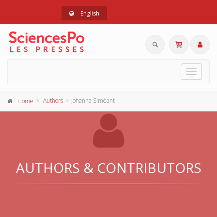
English
Toggle
navigat
Authors
Johanna Siméant
Home
AUTHORS & CONTRIBUTORS