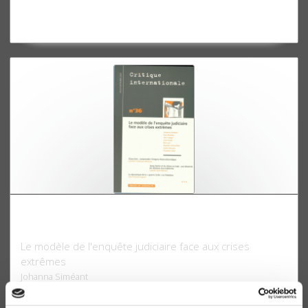
Critique internationale 36, Juillet-septembre
2007
Le modèle de l'enquête judiciaire face aux crises
extrêmes
Johanna Siméant