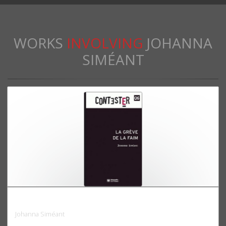
WORKS
INVOLVING
JOHANNA
SIMÉANT
La grève de la faim
Johanna Siméant