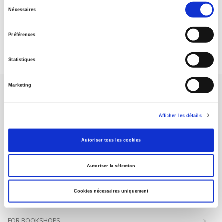
Sélection
Nécessaires
du
DISCOVER OUR JOURNALS
consentement
Préférences
Subscribe today
Statistiques
Marketing
Afficher les détails
SCIENCES PO UNIVERSITY PRESS has a threefold role: to publish
Autoriser tous les cookies
original research, to edit reference works for student use, and to
help public and political debate.
continue
Autoriser la sélection
CONTACTS
Cookies nécessaires uniquement
FOREIGN RIGHTS
FOR BOOKSHOPS