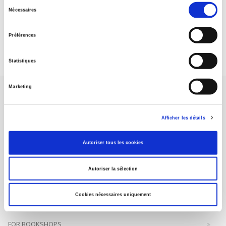
Sélection
Nécessaires
du
DISCOVER OUR JOURNALS
consentement
Préférences
Subscribe today
Statistiques
Marketing
Afficher les détails
SCIENCES PO UNIVERSITY PRESS has a threefold role: to publish
Autoriser tous les cookies
original research, to edit reference works for student use, and to
help public and political debate.
continue
Autoriser la sélection
CONTACTS
Cookies nécessaires uniquement
FOREIGN RIGHTS
FOR BOOKSHOPS