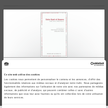
Entre Kant et Kosovo
Etudes offertes à Pierre Hassner
Ce site web utilise des cookies
Anne-Marie Le Gloannec, Aleksander Smolar
Les cookies nous permettent de personnaliser le contenu et les annonces, d'offrir des
fonctionnalités relatives aux médias sociaux et d'analyser notre trafic. Nous partageons
également des informations sur l'utilisation de notre site avec nos partenaires de médias
sociaux, de publicité et d'analyse, qui peuvent combiner celles-ci avec d'autres
informations que vous leur avez fournies ou qu'ils ont collectées lors de votre utilisation
de leurs services.