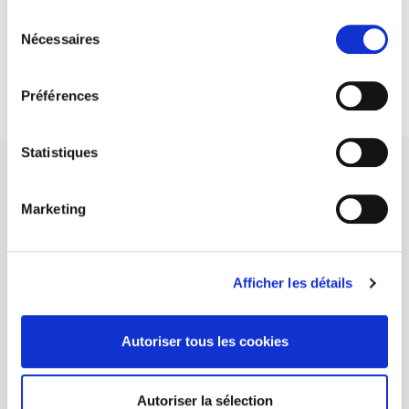
Sélection
DISCOVER OUR JOURNALS
Nécessaires
du
consentement
Subscribe today
Préférences
Statistiques
Marketing
SCIENCES PO UNIVERSITY PRESS has a threefold role: to publish
original research, to edit reference works for student use, and to
Afficher les détails
help public and political debate.
continue
Autoriser tous les cookies
CONTACTS
FOREIGN RIGHTS
Autoriser la sélection
FOR BOOKSHOPS