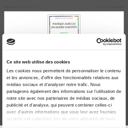
Ce site web utilise des cookies
Les cookies nous permettent de personnaliser le contenu
Politique agricole: un modèle européen
et les annonces, d'offrir des fonctionnalités relatives aux
Louis-Pascal Mahé, François Ortalo-Magné
médias sociaux et d'analyser notre trafic. Nous
partageons également des informations sur l'utilisation de
notre site avec nos partenaires de médias sociaux, de
publicité et d'analyse, qui peuvent combiner celles-ci
avec d'autres informations que vous leur avez fournies
ou qu'ils ont collectées lors de votre utilisation de leurs
services.