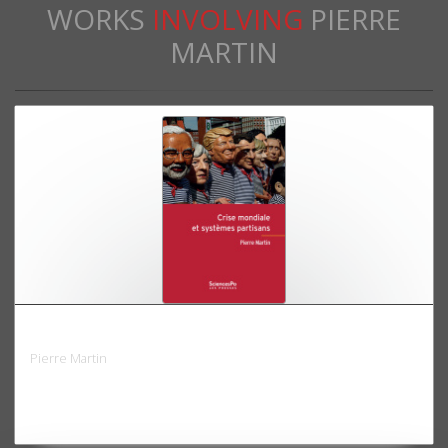
WORKS
INVOLVING
PIERRE
MARTIN
Crise mondiale et systèmes partisans
Pierre Martin