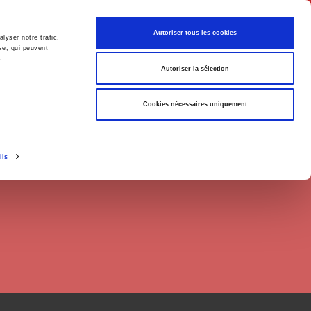
English
Autoriser tous les cookies
lyser notre trafic.
se, qui peuvent
s.
litics
Society
Autoriser la sélection
Cookies nécessaires uniquement
ils