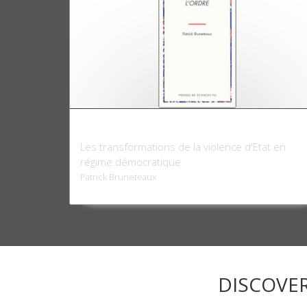
Maintenir l'ordre
Les transformations de la violence d'Etat en
régime démocratique
Patrick Bruneteaux
DISCOVE