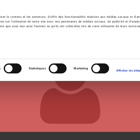
er le contenu et les annonces, d'offrir des fonctionnalités relatives aux médias sociaux et d'ana
 sur l'utilisation de notre site avec nos partenaires de médias sociaux, de publicité et d'analy
ns que vous leur avez fournies ou qu'ils ont collectées lors de votre utilisation de leurs service
e
Environment
History
International
Po
s
Statistiques
Marketing
Afficher les déta