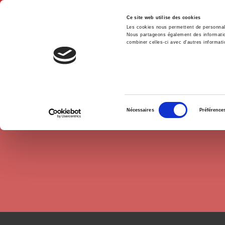
Ce site web utilise des cookies
Les cookies nous permettent de personnalis
Nous partageons également des informations
combiner celles-ci avec d'autres informatio
Hom
Authors
Patrick Bruneteaux
Home
Sélection
Nécessaires
Préférence
du
consentement