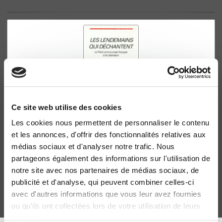
Ce site web utilise des cookies
Les cookies nous permettent de personnaliser le contenu
Les lendemains qui déchantent
et les annonces, d'offrir des fonctionnalités relatives aux
Le Parti communiste français à la Libération
médias sociaux et d'analyser notre trafic. Nous
Philippe Buton
partageons également des informations sur l'utilisation de
notre site avec nos partenaires de médias sociaux, de
publicité et d'analyse, qui peuvent combiner celles-ci
avec d'autres informations que vous leur avez fournies
ou qu'ils ont collectées lors de votre utilisation de leurs
services.