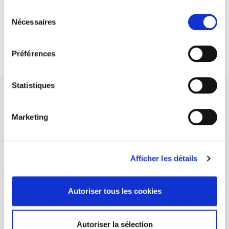
Sélection
DISCOVER OUR JOURNALS
Nécessaires
du
consentement
Subscribe today
Préférences
Statistiques
Marketing
SCIENCES PO UNIVERSITY PRESS has a threefold role: to publish
original research, to edit reference works for student use, and to
Afficher les détails
help public and political debate.
continue
Autoriser tous les cookies
CONTACTS
FOREIGN RIGHTS
Autoriser la sélection
FOR BOOKSHOPS