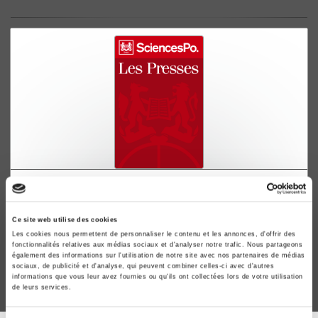
Les régimes parlementaires contemporains
Jean-Claude Colliard
Fondation nationale des sciences politiques France
Ce site web utilise des cookies
Les cookies nous permettent de personnaliser le contenu et les annonces, d'offrir des
fonctionnalités relatives aux médias sociaux et d'analyser notre trafic. Nous partageons
également des informations sur l'utilisation de notre site avec nos partenaires de médias
sociaux, de publicité et d'analyse, qui peuvent combiner celles-ci avec d'autres
informations que vous leur avez fournies ou qu'ils ont collectées lors de votre utilisation
de leurs services.