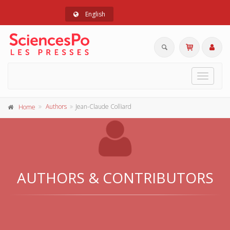
English
Toggle
navigat
Authors
Jean-Claude Colliard
Home
AUTHORS & CONTRIBUTORS