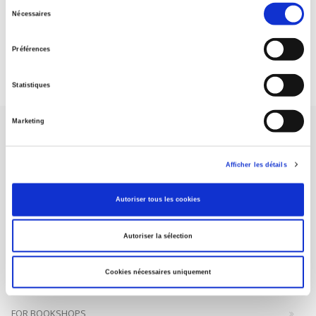
Sélection
Nécessaires
du
DISCOVER OUR JOURNALS
consentement
Préférences
Subscribe today
Statistiques
Marketing
Afficher les détails
SCIENCES PO UNIVERSITY PRESS has a threefold role: to publish
Autoriser tous les cookies
original research, to edit reference works for student use, and to
help public and political debate.
continue
Autoriser la sélection
CONTACTS
Cookies nécessaires uniquement
FOREIGN RIGHTS
FOR BOOKSHOPS