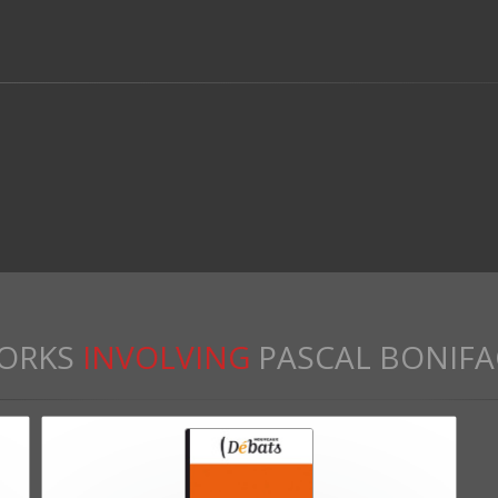
ORKS
INVOLVING
PASCAL BONIFA