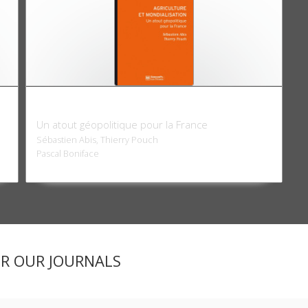
Agriculture et mondialisation
Un atout géopolitique pour la France
Sébastien Abis, Thierry Pouch
Pascal Boniface
ER OUR JOURNALS