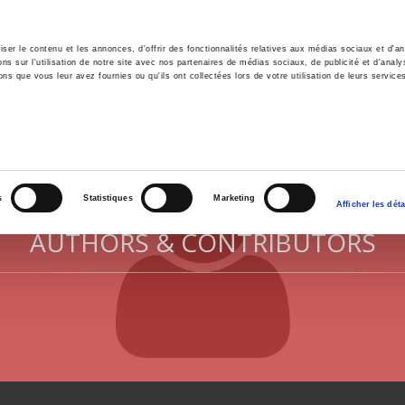
er le contenu et les annonces, d'offrir des fonctionnalités relatives aux médias sociaux et d'ana
 sur l'utilisation de notre site avec nos partenaires de médias sociaux, de publicité et d'analy
ns que vous leur avez fournies ou qu'ils ont collectées lors de votre utilisation de leurs service
e
Environment
History
International
Po
s
Statistiques
Marketing
Afficher les déta
AUTHORS & CONTRIBUTORS