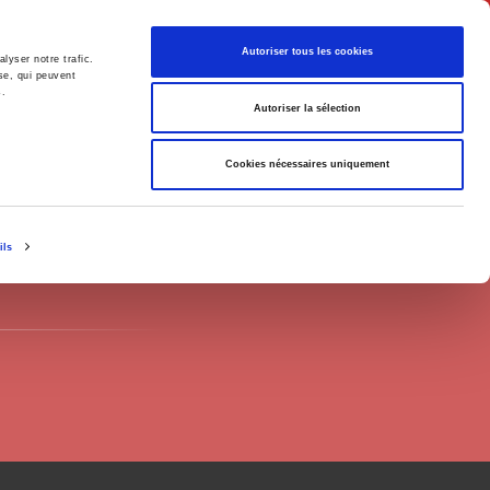
English
Autoriser tous les cookies
lyser notre trafic.
se, qui peuvent
s.
litics
Society
Autoriser la sélection
Cookies nécessaires uniquement
ils