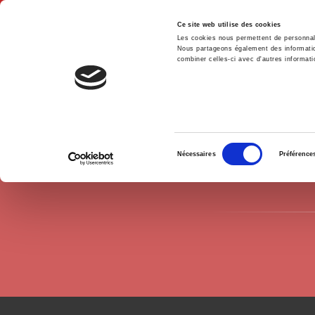
Ce site web utilise des cookies
Les cookies nous permettent de personnalis
Nous partageons également des informations
combiner celles-ci avec d'autres informatio
Hom
Authors
Pascal Boniface
Home
Sélection
Nécessaires
Préférence
du
consentement