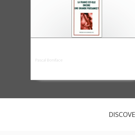
La France est-elle encore une grande
puissance?
Pascal Boniface
DISCOV