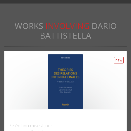
WORKS
INVOLVING
DARIO
BATTISTELLA
new
Théories des relations internationales
7e édition mise à jour