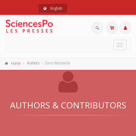
English
Toggle
navigat
Authors
Dario Battistella
Home
AUTHORS & CONTRIBUTORS