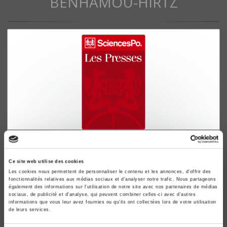
BENHAMOU-HIRTZ
Les relations collectives dans la sidérurgie
américaine
Ce site web utilise des cookies
Leur évolution depuis la fin du 19;ze siècle
Les cookies nous permettent de personnaliser le contenu et les annonces, d'offrir des
Annie Benhamou-Hirtz
fonctionnalités relatives aux médias sociaux et d'analyser notre trafic. Nous partageons
également des informations sur l'utilisation de notre site avec nos partenaires de médias
sociaux, de publicité et d'analyse, qui peuvent combiner celles-ci avec d'autres
informations que vous leur avez fournies ou qu'ils ont collectées lors de votre utilisation
de leurs services.