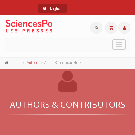
English
Toggle
navigat
Authors
Annie Benhamou-Hirtz
Home
AUTHORS & CONTRIBUTORS