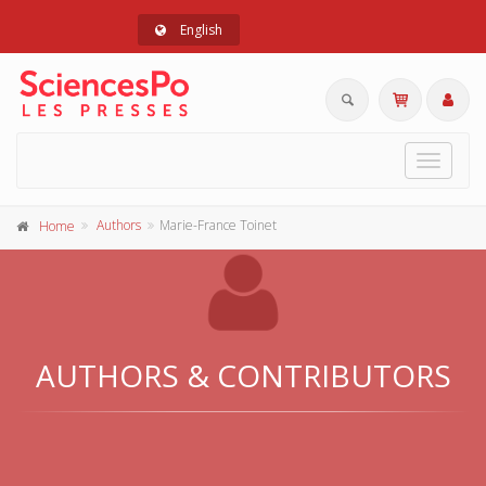
English
Toggle
navigat
Authors
Marie-France Toinet
Home
AUTHORS & CONTRIBUTORS