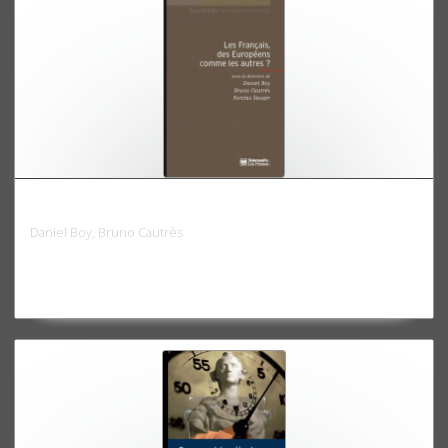
Les Français, des Européens comme les autres ?
Daniel Boy, Bruno Cautrès