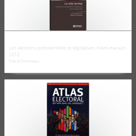
Le Vote normal
Les élections présidentielle et législatives d'avril-mai-juin
2012
Pascal Perrineau