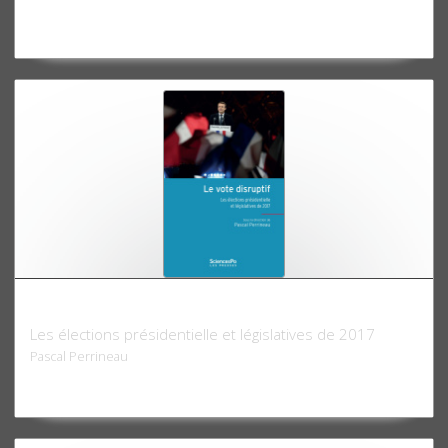
Le Vote disruptif
Les élections présidentielle et législatives de 2017
Pascal Perrineau