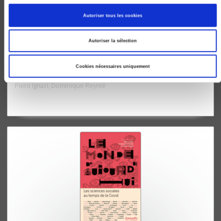
Autoriser tous les cookies
Autoriser la sélection
La vie politique
Cookies nécessaires uniquement
Pour Pascal Perrineau
Piero Ignazi, Dominique Reynié