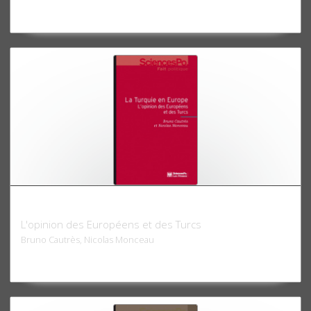
La Turquie en Europe
L'opinion des Européens et des Turcs
Bruno Cautrès, Nicolas Monceau