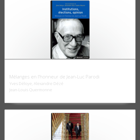
Institutions, élections, opinion
Mélanges en l'honneur de Jean-Luc Parodi
Yves Déloye, Alexandre Dézé
Jean-Louis Quermonne