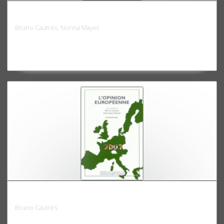
Le nouveau désordre électoral
Bruno Cautrès, Nonna Mayer
L'opinion européenne 2002
Bruno Cautrès