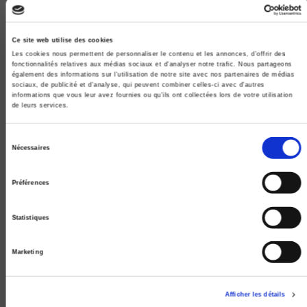
Ce site web utilise des cookies
Les cookies nous permettent de personnaliser le contenu et les annonces, d'offrir des
fonctionnalités relatives aux médias sociaux et d'analyser notre trafic. Nous partageons
également des informations sur l'utilisation de notre site avec nos partenaires de médias
sociaux, de publicité et d'analyse, qui peuvent combiner celles-ci avec d'autres
informations que vous leur avez fournies ou qu'ils ont collectées lors de votre utilisation
de leurs services.
Sélection
La France et l'Union européenne
Nécessaires
du
Thierry Chopin, Christian Lequesne
consentement
Préférences
Statistiques
Marketing
Afficher les détails