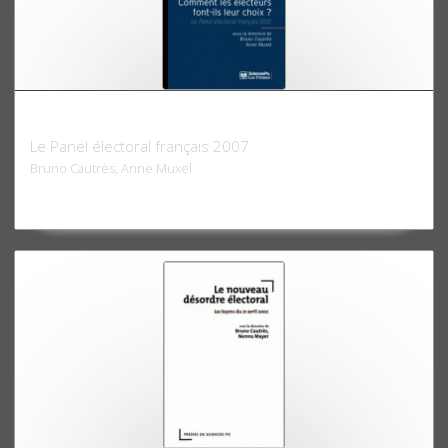
Comment les électeurs font-ils leur choix ?
Le Panel électoral français 2007
Bruno Cautrès, Anne Muxel