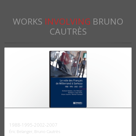
WORKS
INVOLVING
BRUNO
CAUTRÈS
Le vote des Français de Mitterrand à Sarkozy
1988-1995-2002-2007
Éric Belanger, Bruno Cautrès