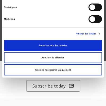
Statistiques
La sidérurgie française
Marketing
Progrès ou décadence?
Jean Chardonnet
Afficher les détails
Autoriser tous les cookies
Autoriser la sélection
Cookies nécessaires uniquement
DISCOVER OUR JOURNALS
Subscribe today