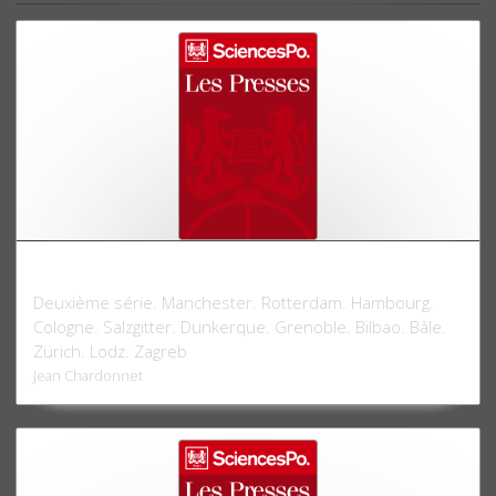
Métropoles économiques
Deuxième série. Manchester. Rotterdam. Hambourg.
Cologne. Salzgitter. Dunkerque. Grenoble. Bilbao. Bâle.
Zürich. Lodz. Zagreb
Jean Chardonnet