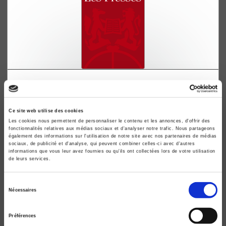
Métropoles économiques
Première série. Londres. Amsterdam. Anvers. Liège.
Francfort. Mannheim. Nuremberg. Linz. Barcelone.
Ce site web utilise des cookies
Gênes. Naples. New York
Les cookies nous permettent de personnaliser le contenu et les annonces, d'offrir des
fonctionnalités relatives aux médias sociaux et d'analyser notre trafic. Nous partageons
Jean Chardonnet
également des informations sur l'utilisation de notre site avec nos partenaires de médias
sociaux, de publicité et d'analyse, qui peuvent combiner celles-ci avec d'autres
informations que vous leur avez fournies ou qu'ils ont collectées lors de votre utilisation
de leurs services.
Sélection
Nécessaires
du
consentement
Préférences