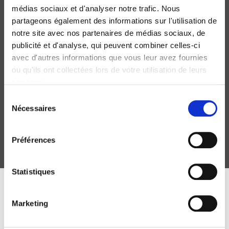
médias sociaux et d'analyser notre trafic. Nous
partageons également des informations sur l'utilisation de
notre site avec nos partenaires de médias sociaux, de
publicité et d'analyse, qui peuvent combiner celles-ci
avec d'autres informations que vous leur avez fournies
ou qu'ils ont collectées lors de votre utilisation de leurs
La monnaie et l'opinion publique en France et en
services.
Angleterre de 1924 à 1936
Sélection
Marguerite Perrot
Nécessaires
du
consentement
Préférences
Statistiques
DISCOVER OUR JOURNALS
Marketing
Subscribe today