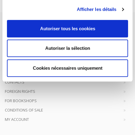
Afficher les détails
Autoriser tous les cookies
Autoriser la sélection
SCIENCES PO UNIVERSITY PRESS has a threefold role: to publish
original research, to edit reference works for student use, and to
help public and political debate.
continue
Cookies nécessaires uniquement
CONTACTS
FOREIGN RIGHTS
FOR BOOKSHOPS
CONDITIONS OF SALE
MY ACCOUNT