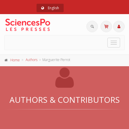
English
Toggle
navigat
Authors
Marguerite Perrot
Home
AUTHORS & CONTRIBUTORS