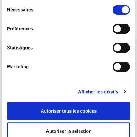
Sélection
DISCOVER OUR JOURNALS
Nécessaires
du
consentement
Subscribe today
Préférences
Statistiques
Marketing
SCIENCES PO UNIVERSITY PRESS has a threefold role: to publish
original research, to edit reference works for student use, and to
help public and political debate.
continue
Afficher les détails
CONTACTS
Autoriser tous les cookies
FOREIGN RIGHTS
FOR BOOKSHOPS
Autoriser la sélection