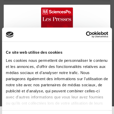
Ce site web utilise des cookies
Les cookies nous permettent de personnaliser le contenu
La Deuxième République espagnole, 1931-1936
et les annonces, d'offrir des fonctionnalités relatives aux
Essai d'interprétation
médias sociaux et d'analyser notre trafic. Nous
Jean Bécarud
partageons également des informations sur l'utilisation de
notre site avec nos partenaires de médias sociaux, de
publicité et d'analyse, qui peuvent combiner celles-ci
avec d'autres informations que vous leur avez fournies
ou qu'ils ont collectées lors de votre utilisation de leurs
services.