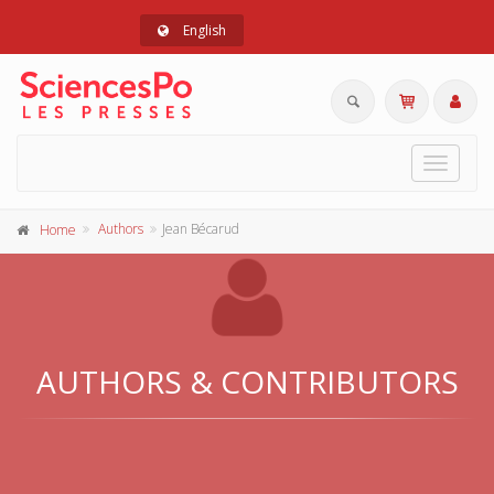
English
Toggle
navigat
Authors
Jean Bécarud
Home
AUTHORS & CONTRIBUTORS