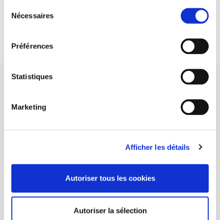
Sélection
DISCOVER OUR JOURNALS
Nécessaires
du
consentement
Subscribe today
Préférences
Statistiques
Marketing
SCIENCES PO UNIVERSITY PRESS has a threefold role: to publish
original research, to edit reference works for student use, and to
help public and political debate.
continue
Afficher les détails
CONTACTS
Autoriser tous les cookies
FOREIGN RIGHTS
FOR BOOKSHOPS
Autoriser la sélection