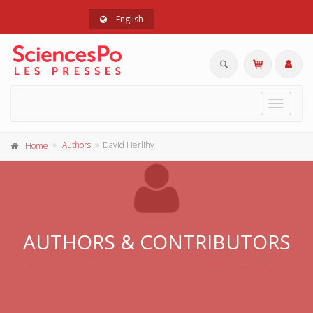
English
Toggle
navigat
Authors
David Herlihy
Home
AUTHORS & CONTRIBUTORS