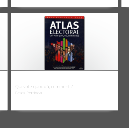
Atlas électoral 2007
Qui vote quoi, où, comment ?
Pascal Perrineau