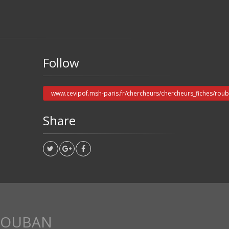
Follow
www.cevipof.msh-paris.fr/chercheurs/chercheurs_fiches/roub
Share
ROUBAN