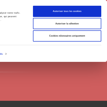
English
Autoriser tous les cookies
lyser notre trafic.
se, qui peuvent
s.
litics
Society
Autoriser la sélection
Cookies nécessaires uniquement
ils