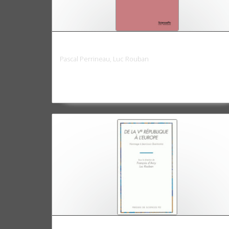
La démocratie de l'entre-soi
Pascal Perrineau, Luc Rouban