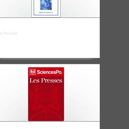
a fin des technocrates?
uc Rouban