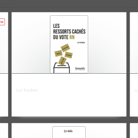
ew
Les ressorts cachés du vote RN
L
Luc Rouban
L