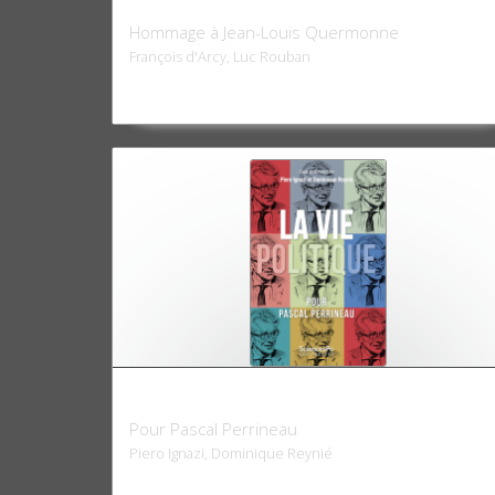
De la Cinquième République à l'Europe
Hommage à Jean-Louis Quermonne
François d'Arcy, Luc Rouban
La vie politique
Pour Pascal Perrineau
Piero Ignazi, Dominique Reynié