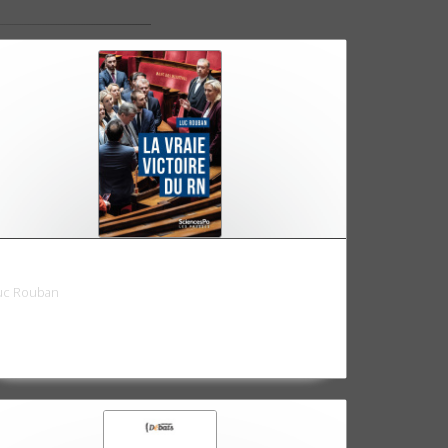
a vraie victoire du RN
uc Rouban