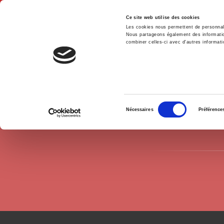
Ce site web utilise des cookies
Les cookies nous permettent de personnalis
Nous partageons également des informations
combiner celles-ci avec d'autres informatio
Hom
Authors
Luc Rouban
Home
Sélection
Nécessaires
Préférence
du
consentement