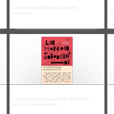
Le Pouvoir anonyme
L
Les Mutations de l'État à la française
L
Luc Rouban
J
Le Monde d'aujourd'hui
L
Les sciences sociales au temps de la Covid
L
2
Marc Lazar, Guillaume Plantin
P