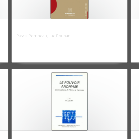
La politique en France et en Europe
L
Pascal Perrineau, Luc Rouban
L