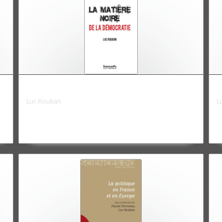
La matière noire de la démocratie
L
Luc Rouban
L