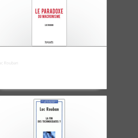
e Paradoxe du macronisme
uc Rouban