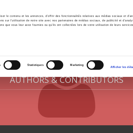
er le contenu et les annonces, d'offrir des fonctionnalités relatives aux médias sociaux et d'ana
 sur l'utilisation de notre site avec nos partenaires de médias sociaux, de publicité et d'analy
ns que vous leur avez fournies ou qu'ils ont collectées lors de votre utilisation de leurs service
e
Environment
History
International
Po
s
Statistiques
Marketing
Afficher les déta
AUTHORS & CONTRIBUTORS