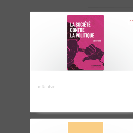
n
La société contre la politique
Luc Rouban