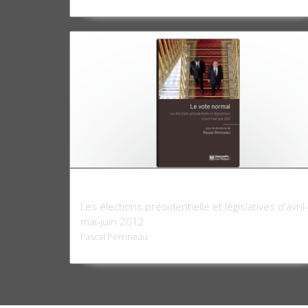
Le Vote normal
Les élections présidentielle et législatives d'avril-
mai-juin 2012
Pascal Perrineau