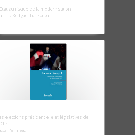
e fonctionnaire détrôné?
'Etat au risque de la modernisation
ean-Luc Bodiguel, Luc Rouban
e Vote disruptif
es élections présidentielle et législatives de
017
ascal Perrineau