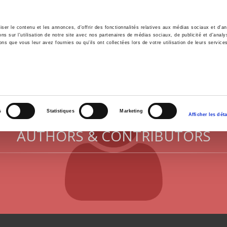
er le contenu et les annonces, d'offrir des fonctionnalités relatives aux médias sociaux et d'ana
 sur l'utilisation de notre site avec nos partenaires de médias sociaux, de publicité et d'analy
ns que vous leur avez fournies ou qu'ils ont collectées lors de votre utilisation de leurs service
e
Environment
History
International
Po
s
Statistiques
Marketing
Afficher les déta
AUTHORS & CONTRIBUTORS