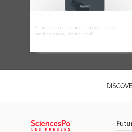
L'Enjeu mondial.
Guerres et conflits armés au XXIe siècle
Benoît Pelopidas, Frédéric Ramel
DISCOV
Futu