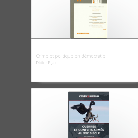
Critique internationale 03, printemps 199
Crime et politique en démocratie
Didier Bigo