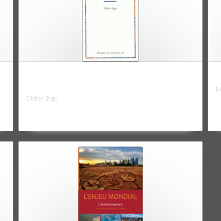
9
Polices en réseaux: l'expérience
P
européenne
J
Didier Bigo