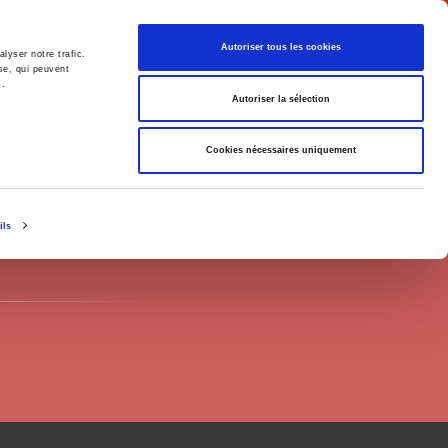
English
Autoriser tous les cookies
lyser notre trafic.
se, qui peuvent
s.
litics
Society
Autoriser la sélection
Cookies nécessaires uniquement
ils