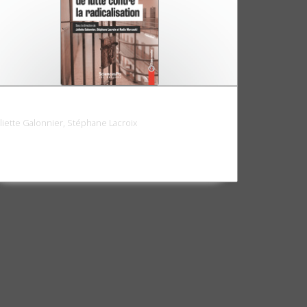
olitiques de lutte contre la radicalisation
uliette Galonnier, Stéphane Lacroix