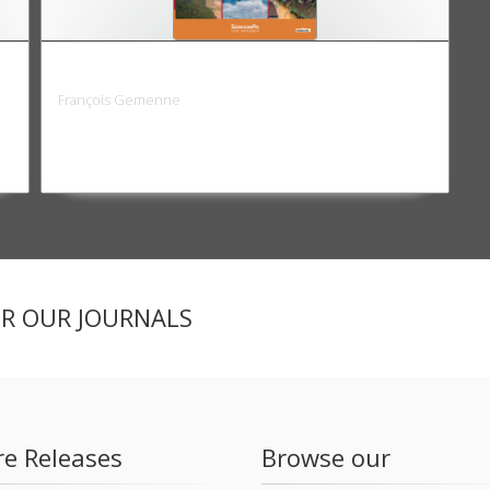
L'enjeu mondial. L'environnement
François Gemenne
ER OUR JOURNALS
re Releases
Browse our