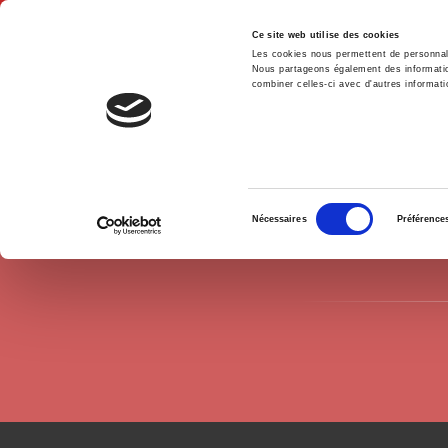
Ce site web utilise des cookies
Les cookies nous permettent de personnalis
Nous partageons également des informations
combiner celles-ci avec d'autres informatio
Hom
Authors
Didier Bigo
Home
Sélection
Nécessaires
Préférence
du
consentement