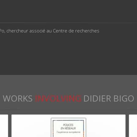
 Po, chercheur associé au Centre de recherches
WORKS
INVOLVING
DIDIER BIGO