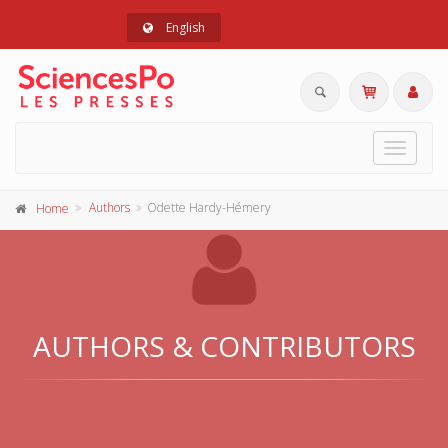
English
Toggle
navigat
Authors
Odette Hardy-Hémery
Home
AUTHORS & CONTRIBUTORS