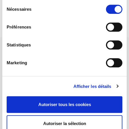
Sélection
DISCOVER OUR JOURNALS
Nécessaires
du
consentement
Subscribe today
Préférences
Statistiques
Marketing
SCIENCES PO UNIVERSITY PRESS has a threefold role: to publish
original research, to edit reference works for student use, and to
help public and political debate.
continue
Afficher les détails
CONTACTS
Autoriser tous les cookies
FOREIGN RIGHTS
FOR BOOKSHOPS
Autoriser la sélection