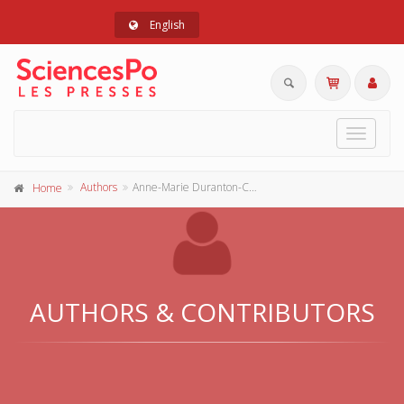
English
Toggle
navigat
Authors
Anne-Marie Duranton-Crabol
Home
AUTHORS & CONTRIBUTORS