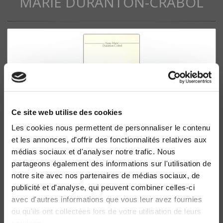
MARIE DURANTON-CRABOL
Ce site web utilise des cookies
Les cookies nous permettent de personnaliser le contenu
et les annonces, d'offrir des fonctionnalités relatives aux
Visages de la Nouvelle droite
médias sociaux et d'analyser notre trafic. Nous
Le GRECE et son histoire
partageons également des informations sur l'utilisation de
Anne-Marie Duranton-Crabol
notre site avec nos partenaires de médias sociaux, de
René Rémond
publicité et d'analyse, qui peuvent combiner celles-ci
avec d'autres informations que vous leur avez fournies
ou qu'ils ont collectées lors de votre utilisation de leurs