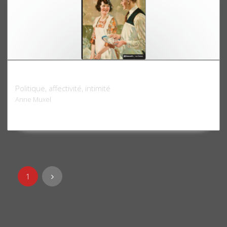
La vie privée des convictions
Politique, affectivité, intimité
Anne Muxel
1