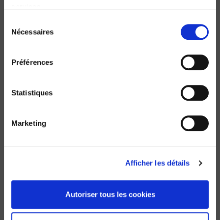
services.
Sélection
Nécessaires
du
consentement
Préférences
Le vote incertain
Les élections régionales de 1998
Pascal Perrineau, Dominique Reynié
Statistiques
Marketing
Afficher les détails
Autoriser tous les cookies