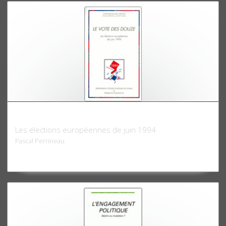
Le vote des Douze
Les élections européennes de juin 1994
Pascal Perrineau