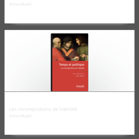
Anne Muxel
Temps et politique
Les recompositions de l'identité
Anne Muxel