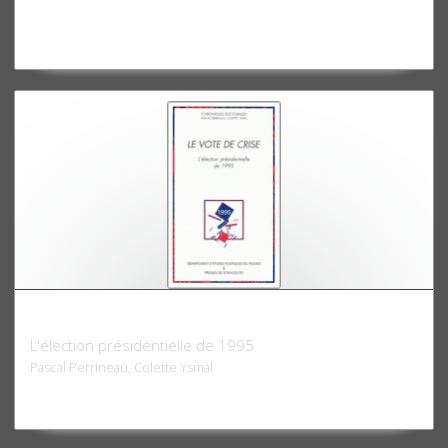
Le vote de crise
L'élection présidentielle de 1995
Pascal Perrineau, Colette Ysmal