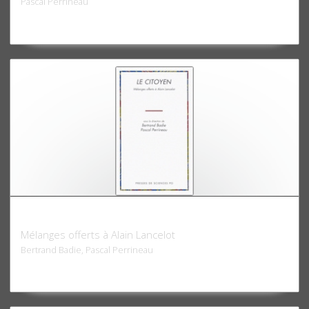
Pascal Perrineau
Le Citoyen
Mélanges offerts à Alain Lancelot
Bertrand Badie, Pascal Perrineau