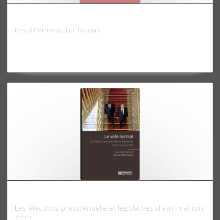
La démocratie de l'entre-soi
Pascal Perrineau, Luc Rouban
Le Vote normal
Les élections présidentielle et législatives d'avril-mai-juin
2012