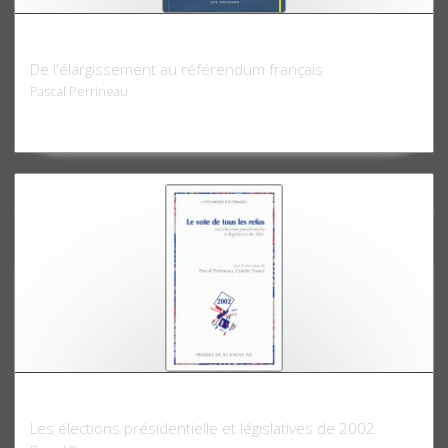
Le Vote européen 2004-2005
De l'élargissement au référendum français
Pascal Perrineau
Le Vote de tous les refus
Les élections présidentielle et législatives de 2002