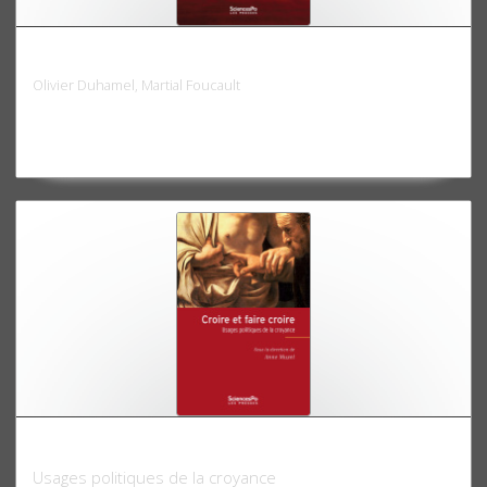
La Ve République démystifiée
Olivier Duhamel, Martial Foucault
Croire et faire croire
Usages politiques de la croyance