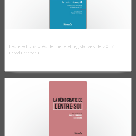
Le Vote disruptif
Les élections présidentielle et législatives de 2017
Pascal Perrineau