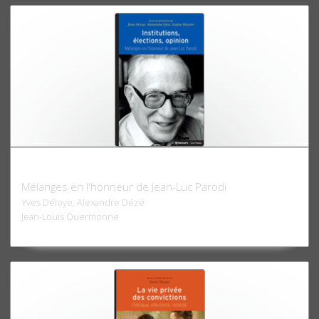
Institutions, élections, opinion
Mélanges en l'honneur de Jean-Luc Parodi
Yves Déloye, Alexandre Dézé
Jean-Louis Quermonne