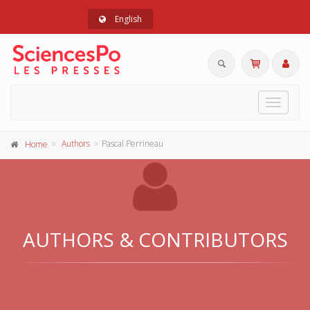
English
Toggle
navigat
Authors
Pascal Perrineau
Home
AUTHORS & CONTRIBUTORS