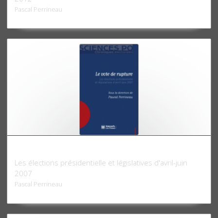
Pascal Perrineau
Le Vote de rupture
Les élections présidentielle et législatives d'avril-juin
2007
Pascal Perrineau