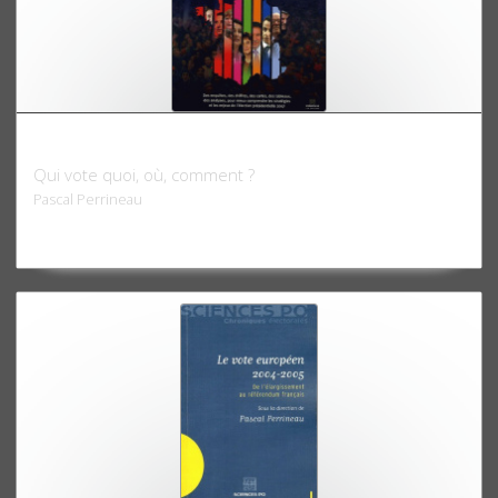
Atlas électoral 2007
Qui vote quoi, où, comment ?
Pascal Perrineau