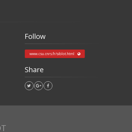
Follow
www.csu.cnrs.fr/siblot.html
Share
OT