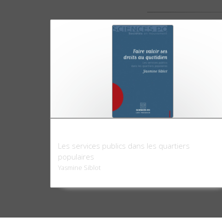
Faire valoir ses droits au quotidien
Les services publics dans les quartiers
populaires
Yasmine Siblot