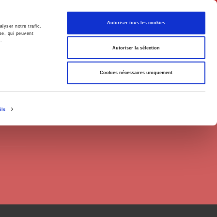
English
Autoriser tous les cookies
lyser notre trafic.
se, qui peuvent
s.
litics
Society
Autoriser la sélection
Cookies nécessaires uniquement
ils