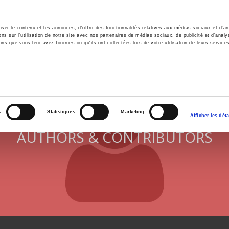
er le contenu et les annonces, d'offrir des fonctionnalités relatives aux médias sociaux et d'ana
 sur l'utilisation de notre site avec nos partenaires de médias sociaux, de publicité et d'analy
ns que vous leur avez fournies ou qu'ils ont collectées lors de votre utilisation de leurs service
e
Environment
History
International
Po
s
Statistiques
Marketing
Afficher les déta
AUTHORS & CONTRIBUTORS