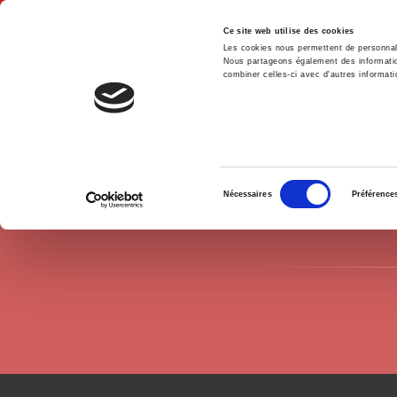
Ce site web utilise des cookies
Les cookies nous permettent de personnalis
Nous partageons également des informations
combiner celles-ci avec d'autres informatio
Hom
Authors
Yasmine Siblot
Home
Sélection
Nécessaires
Préférence
du
consentement