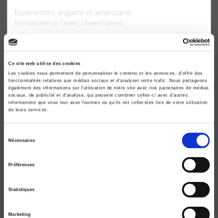
Expériences anglaise et américaine
Emmanuelle Le Texier, Olivier Esteves
Ce site web utilise des cookies
Les cookies nous permettent de personnaliser le contenu et les annonces, d'offrir des
fonctionnalités relatives aux médias sociaux et d'analyser notre trafic. Nous partageons
également des informations sur l'utilisation de notre site avec nos partenaires de médias
sociaux, de publicité et d'analyse, qui peuvent combiner celles-ci avec d'autres
informations que vous leur avez fournies ou qu'ils ont collectées lors de votre utilisation
de leurs services.
Sélection
Nécessaires
du
consentement
Préférences
Quand les exclus font de la politique
Le barrio mexicain de San Diego - Californie
Statistiques
Emmanuelle Le Texier
Marketing