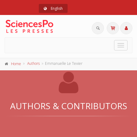
English
Toggle
navigat
Authors
Emmanuelle Le Texier
Home
AUTHORS & CONTRIBUTORS