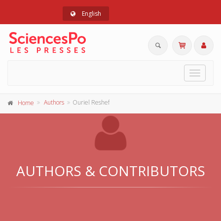
English
Toggle
navigat
Authors
Ouriel Reshef
Home
AUTHORS & CONTRIBUTORS