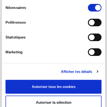
Sélection
DISCOVER OUR JOURNALS
Nécessaires
du
consentement
Subscribe today
Préférences
Statistiques
Marketing
SCIENCES PO UNIVERSITY PRESS has a threefold role: to publish
original research, to edit reference works for student use, and to
help public and political debate.
continue
Afficher les détails
CONTACTS
Autoriser tous les cookies
FOREIGN RIGHTS
FOR BOOKSHOPS
Autoriser la sélection