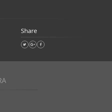
Share
RA