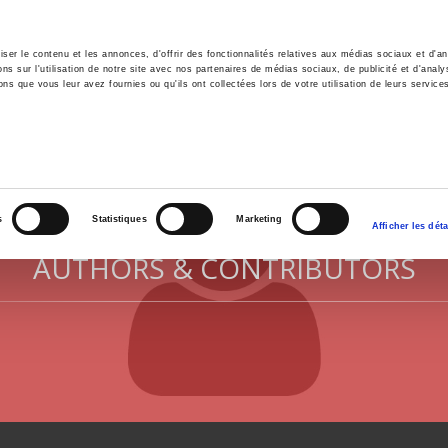
er le contenu et les annonces, d'offrir des fonctionnalités relatives aux médias sociaux et d'ana
 sur l'utilisation de notre site avec nos partenaires de médias sociaux, de publicité et d'analy
ns que vous leur avez fournies ou qu'ils ont collectées lors de votre utilisation de leurs service
e
Environment
History
International
Po
s
Statistiques
Marketing
Afficher les déta
AUTHORS & CONTRIBUTORS