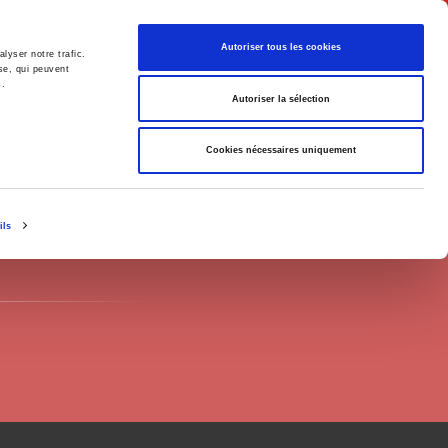
English
Autoriser tous les cookies
lyser notre trafic.
se, qui peuvent
s.
litics
Society
Autoriser la sélection
Cookies nécessaires uniquement
ils