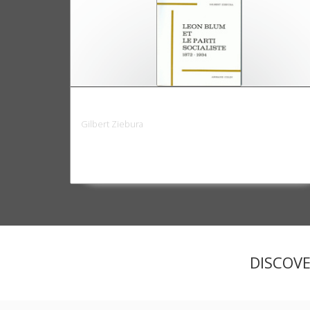
Léon Blum et le Parti socialiste (1872-193
Gilbert Ziebura
DISCOV