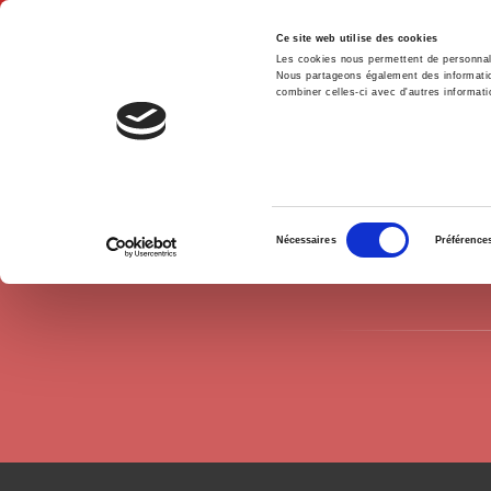
Ce site web utilise des cookies
Les cookies nous permettent de personnalis
Nous partageons également des informations
combiner celles-ci avec d'autres informatio
Hom
Authors
Gilbert Ziebura
Home
Sélection
Nécessaires
Préférence
du
consentement