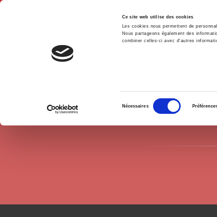
Ce site web utilise des cookies
Les cookies nous permettent de personnalis
Nous partageons également des informations
combiner celles-ci avec d'autres informatio
Hom
Authors
Jeanne Siwek-Pouydesseau
Home
Sélection
Nécessaires
Préférence
du
consentement