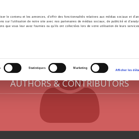
er le contenu et les annonces, d'offrir des fonctionnalités relatives aux médias sociaux et d'ana
 sur l'utilisation de notre site avec nos partenaires de médias sociaux, de publicité et d'analy
ns que vous leur avez fournies ou qu'ils ont collectées lors de votre utilisation de leurs service
e
Environment
History
International
Po
s
Statistiques
Marketing
Afficher les déta
AUTHORS & CONTRIBUTORS