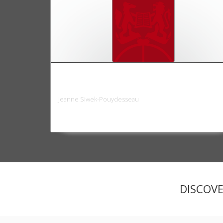
Le Corps préfectoral sous la Troisième et 
Quatrième République
Jeanne Siwek-Pouydesseau
DISCOV