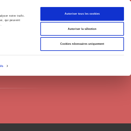
English
Autoriser tous les cookies
lyser notre trafic.
se, qui peuvent
s.
litics
Society
Autoriser la sélection
Cookies nécessaires uniquement
ils