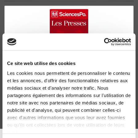
Ce site web utilise des cookies
Les cookies nous permettent de personnaliser le contenu
Les Revenus départementaux en 1864 et en 1954
et les annonces, d'offrir des fonctionnalités relatives aux
Nicole Delefortrie
médias sociaux et d'analyser notre trafic. Nous
partageons également des informations sur l'utilisation de
notre site avec nos partenaires de médias sociaux, de
publicité et d'analyse, qui peuvent combiner celles-ci
avec d'autres informations que vous leur avez fournies
ou qu'ils ont collectées lors de votre utilisation de leurs
services.