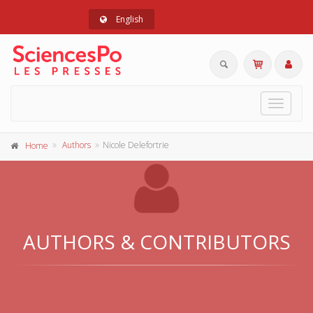
English
Toggle
navigat
Authors
Nicole Delefortrie
Home
AUTHORS & CONTRIBUTORS