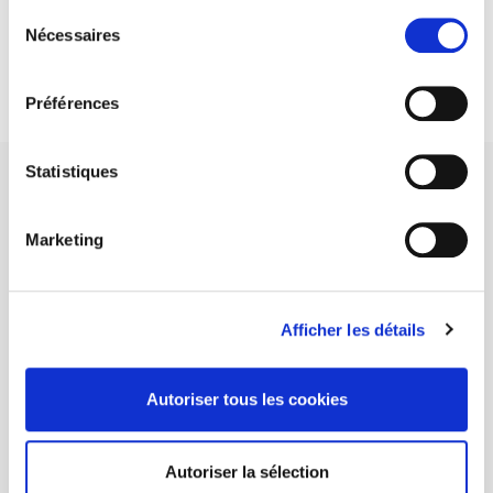
Sélection
DISCOVER OUR JOURNALS
Nécessaires
du
consentement
Subscribe today
Préférences
Statistiques
Marketing
SCIENCES PO UNIVERSITY PRESS has a threefold role: to publish
original research, to edit reference works for student use, and to
help public and political debate.
continue
Afficher les détails
CONTACTS
Autoriser tous les cookies
FOREIGN RIGHTS
FOR BOOKSHOPS
Autoriser la sélection