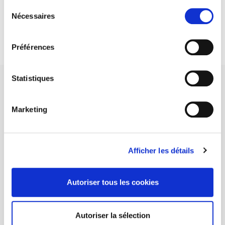
Sélection
DISCOVER OUR JOURNALS
Nécessaires
du
consentement
Subscribe today
Préférences
Statistiques
Marketing
SCIENCES PO UNIVERSITY PRESS has a threefold role: to publish
original research, to edit reference works for student use, and to
help public and political debate.
continue
Afficher les détails
CONTACTS
Autoriser tous les cookies
FOREIGN RIGHTS
FOR BOOKSHOPS
Autoriser la sélection